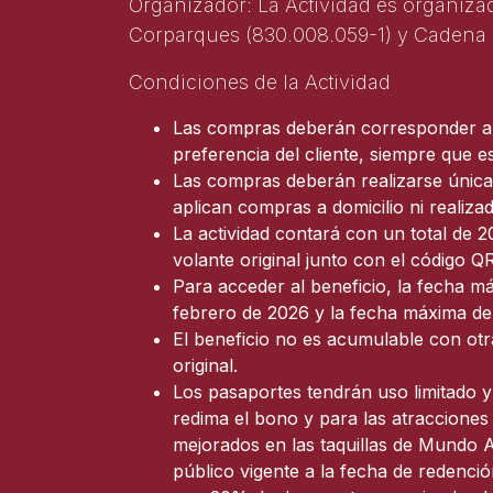
Organizador: La Actividad es organiza
Corparques (830.008.059-1) y Cadena 
Condiciones de la Actividad
Las compras deberán corresponder a t
preferencia del cliente, siempre que 
Las compras deberán realizarse únicam
aplican compras a domicilio ni realiza
La actividad contará con un total de 2
volante original junto con el código Q
Para acceder al beneficio, la fecha m
febrero de 2026 y la fecha máxima de
El beneficio no es acumulable con otr
original.
Los pasaportes tendrán uso limitado y
redima el bono y para las atracciones i
mejorados en las taquillas de Mundo A
público vigente a la fecha de redenc