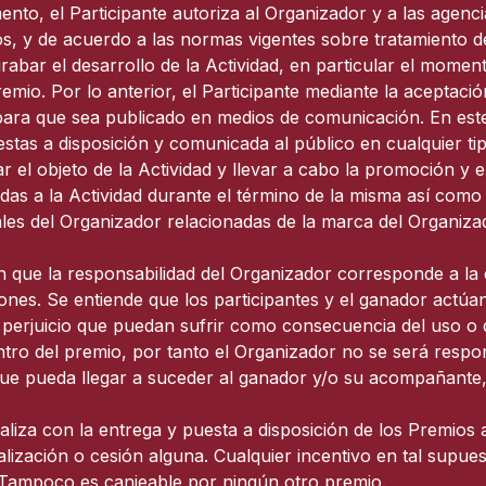
nto, el Participante autoriza al Organizador y a las agenc
dos, y de acuerdo a las normas vigentes sobre tratamiento d
rabar el desarrollo de la Actividad, en particular el moment
emio. Por lo anterior, el Participante mediante la aceptaci
para que sea publicado en medios de comunicación. En este
estas a disposición y comunicada al público en cualquier ti
ar el objeto de la Actividad y llevar a cabo la promoción y
das a la Actividad durante el término de la misma así como 
nales del Organizador relacionadas de la marca del Organizad
 que la responsabilidad del Organizador corresponde a la 
ones. Se entiende que los participantes y el ganador actúan
perjuicio que puedan sufrir como consecuencia del uso o di
entro del premio, por tanto el Organizador no se será resp
o que pueda llegar a suceder al ganador y/o su acompañant
aliza con la entrega y puesta a disposición de los Premios
alización o cesión alguna. Cualquier incentivo en tal supue
 Tampoco es canjeable por ningún otro premio.