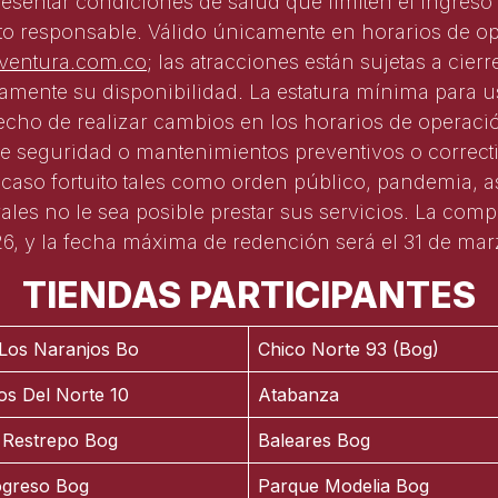
resentar condiciones de salud que limiten el ingreso 
o responsable. Válido únicamente en horarios de op
entura.com.co
; las atracciones están sujetas a cie
amente su disponibilidad. La estatura mínima para u
cho de realizar cambios en los horarios de operaci
de seguridad o mantenimientos preventivos o correct
aso fortuito tales como orden público, pandemia, a
les no le sea posible prestar sus servicios. La com
026, y la fecha máxima de redención será el 31 de ma
TIENDAS PARTICIPANTES
Los Naranjos Bo
Chico Norte 93 (Bog)
os Del Norte 10
Atabanza
 Restrepo Bog
Baleares Bog
ogreso Bog
Parque Modelia Bog