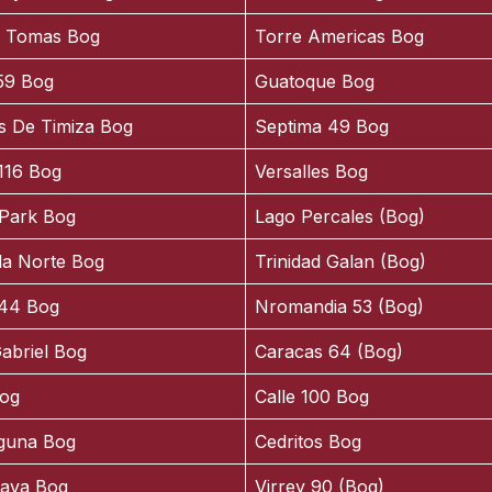
o Tomas Bog
Torre Americas Bog
 59 Bog
Guatoque Bog
s De Timiza Bog
Septima 49 Bog
 116 Bog
Versalles Bog
Park Bog
Lago Percales (Bog)
lla Norte Bog
Trinidad Galan (Bog)
 44 Bog
Nromandia 53 (Bog)
abriel Bog
Caracas 64 (Bog)
og
Calle 100 Bog
guna Bog
Cedritos Bog
rava Bog
Virrey 90 (Bog)