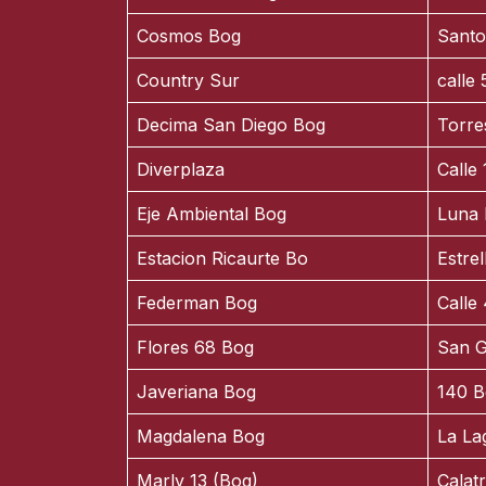
Cosmos Bog
Sant
Country Sur
calle
Decima San Diego Bog
Torre
Diverplaza
Calle
Eje Ambiental Bog
Luna 
Estacion Ricaurte Bo
Estre
Federman Bog
Calle
Flores 68 Bog
San G
Javeriana Bog
140 B
Magdalena Bog
La La
Marly 13 (Bog)
Calat