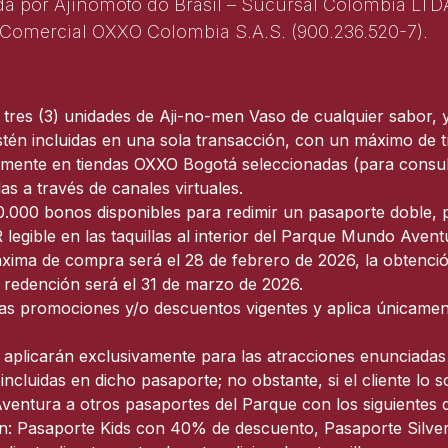
da por Ajinomoto do Brasil – Sucursal Colombia LTD
Comercial OXXO Colombia S.A.S. (900.236.520-7).
res (3) unidades de Aji-no-men Vaso de cualquier sabor, 
estén incluidas en una sola transacción, con un máximo de 
ente en tiendas OXXO Bogotá seleccionadas (para consultar
das a través de canales virtuales.
0.000 bonos disponibles para redimir un pasaporte doble, pa
R legible en las taquillas al interior del Parque Mundo Aven
áxima de compra será el 28 de febrero de 2026, la obtenció
 redención será el 31 de marzo de 2026.
as promociones y/o descuentos vigentes y aplica únicament
 aplicarán exclusivamente para las atracciones enunciadas 
ncluidas en dicho pasaporte; no obstante, si el cliente lo s
ventura a otros pasaportes del Parque con los siguientes 
ión: Pasaporte Kids con 40% de descuento, Pasaporte Silv