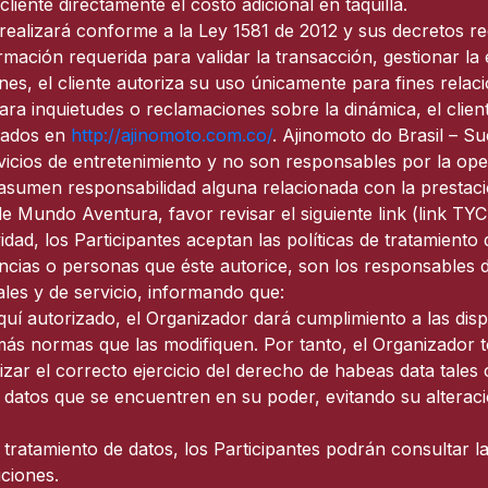
iente directamente el costo adicional en taquilla.
realizará conforme a la Ley 1581 de 2012 y sus decretos reg
rmación requerida para validar la transacción, gestionar la 
nes, el cliente autoriza su uso únicamente para fines relaci
ara inquietudes o reclamaciones sobre la dinámica, el cli
icados en
http://ajinomoto.com.co/
. Ajinomoto do Brasil – 
cios de entretenimiento y no son responsables por la opera
 asumen responsabilidad alguna relacionada con la prestaci
de Mundo Aventura, favor revisar el siguiente link (link T
vidad, los Participantes aceptan las políticas de tratamient
cias o personas que éste autorice, son los responsables de
ales y de servicio, informando que:
aquí autorizado, el Organizador dará cumplimiento a las dis
ás normas que las modifiquen. Por tanto, el Organizador t
zar el correcto ejercicio del derecho de habeas data tales c
 datos que se encuentren en su poder, evitando su alteraci
 tratamiento de datos, los Participantes podrán consultar 
ciones.