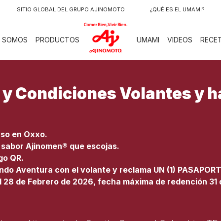
SITIO GLOBAL DEL GRUPO AJINOMOTO
¿QUÉ ES EL UMAMI?
LOGO
S SOMOS
PRODUCTOS
UMAMI
VIDEOS
RECE
y Condiciones Volantes y 
so en Oxxo.
l sabor Ajinomen® que escojas.
go QR.
Mundo Aventura con el volante y reclama UN (1) PASAPOR
al 28 de Febrero de 2026, fecha máxima de redención 31