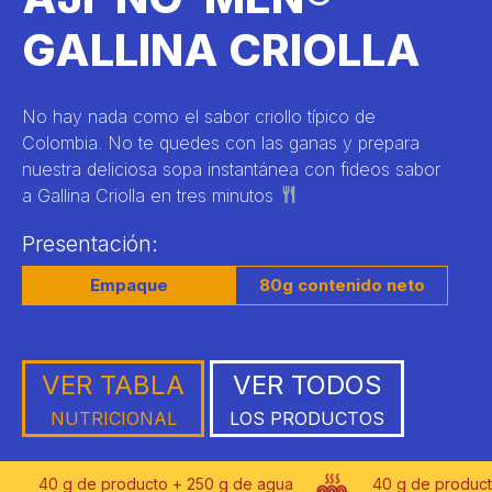
GALLINA CRIOLLA
No hay nada como el sabor criollo típico de
Colombia. No te quedes con las ganas y prepara
nuestra deliciosa sopa instantánea con fideos sabor
a Gallina Criolla en tres minutos
Presentación:
Empaque
80g contenido neto
VER TABLA
VER TODOS
NUTRICIONAL
LOS PRODUCTOS
40 g de producto + 250 g de agua
40 g de producto +