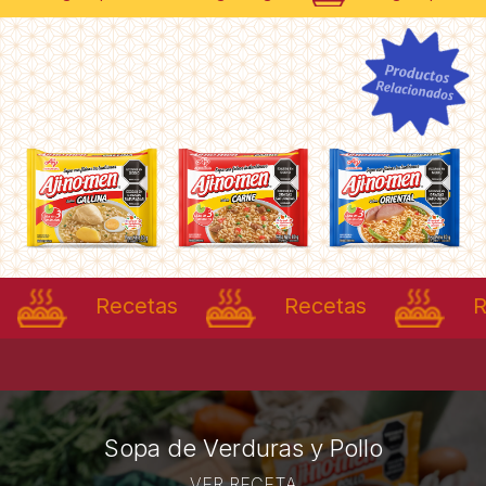
as
Recetas
Recetas
Sopa de Verduras y Pollo
VER RECETA