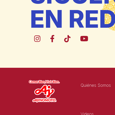
EN RE
Quiénes Somos
Videos