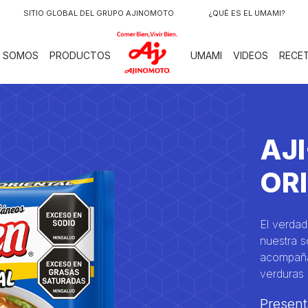
SITIO GLOBAL DEL GRUPO AJINOMOTO
¿QUÉ ES EL UMAMI?
LOGO
S SOMOS
PRODUCTOS
UMAMI
VIDEOS
RECE
AJ
OR
El verdad
nuestra s
acompañar
verduras
Present