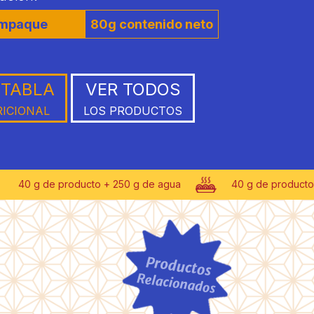
mpaque
80g contenido neto
 TABLA
VER TODOS
ICIONAL
LOS PRODUCTOS
ducto + 250 g de agua
40 g de producto + 250 g de agu