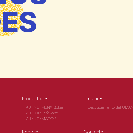
DES
Productos
Umami
AJI-NO-MEN® Bolsa
Descubrimiento del UMAM
AJINOMEN® Vaso
AJI-NO-MOTO®
Recetas
Contacto