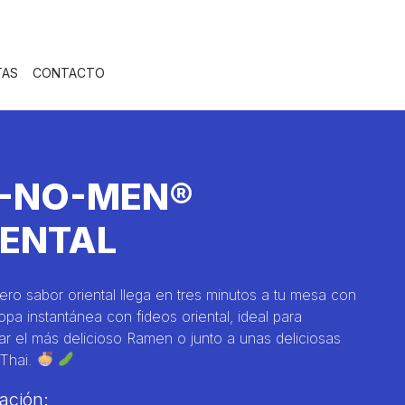
TAS
CONTACTO
I-NO-MEN®
IENTAL
ero sabor oriental llega en tres minutos a tu mesa con
opa instantánea con fideos oriental, ideal para
 el más delicioso Ramen o junto a unas deliciosas
 Thai.
ación: