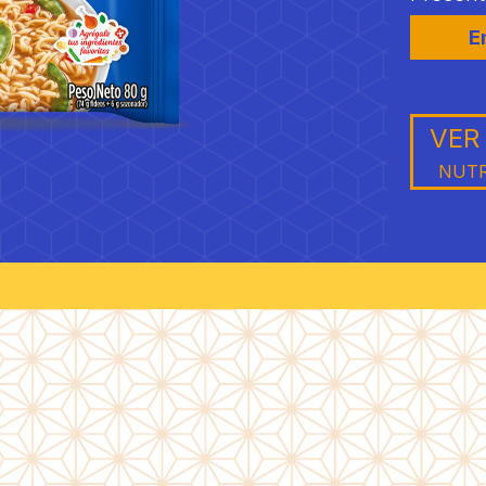
E
VER
NUTR
40 g de pro