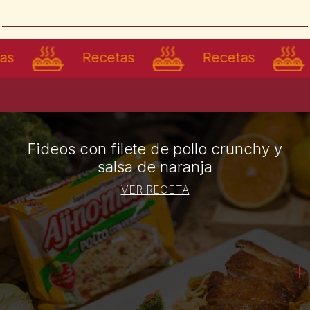
cetas
Recetas
Recetas
Fideos con filete de pollo crunchy y
salsa de naranja
VER RECETA