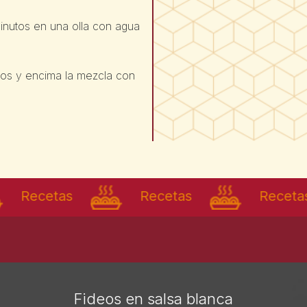
minutos en una olla con agua
deos y encima la mezcla con
cetas
Recetas
Recetas
Fideos en salsa blanca