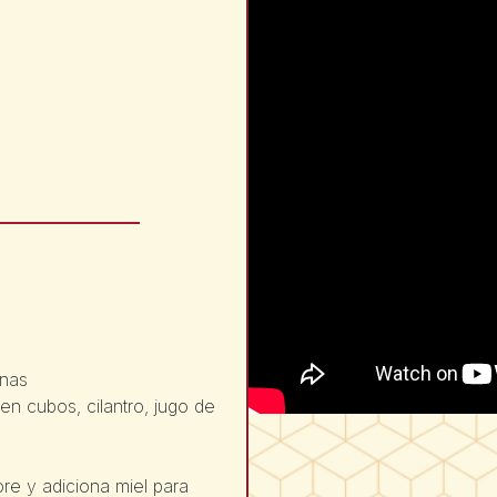
anas
en cubos, cilantro, jugo de
re y adiciona miel para