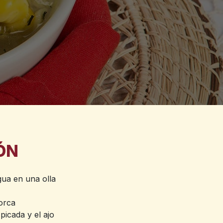
ÓN
gua en una olla
orca
picada y el ajo