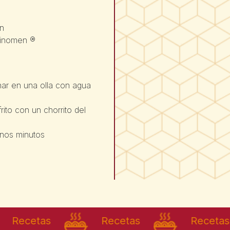
ón
jinomen ®
inar en una olla con agua
rito con un chorrito del
unos minutos
ecetas
Recetas
Recetas