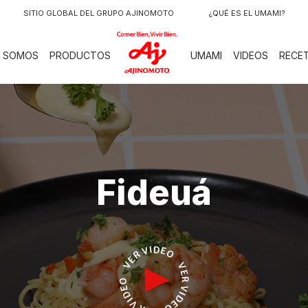
SITIO GLOBAL DEL GRUPO AJINOMOTO
¿QUÉ ES EL UMAMI?
LOGO
S SOMOS
PRODUCTOS
UMAMI
VIDEOS
RECE
Fideuá