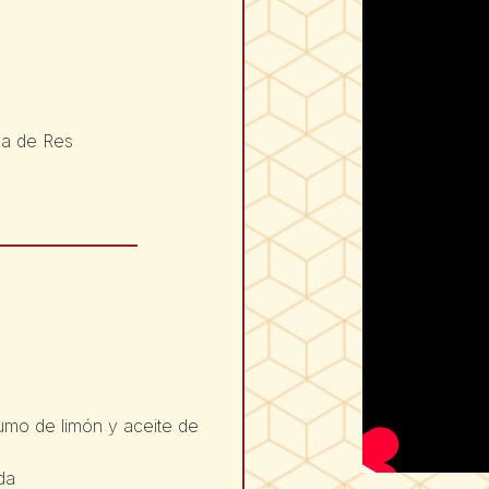
la de Res
zumo de limón y aceite de
da