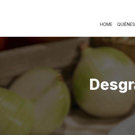
Skip
to
content
HOME
QUIÉNE
Desgr